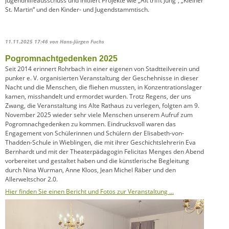
Jugendhilfeausschuss und initiiert Projekte wie „Alt trifft Jung“, „Kleiner
St. Martin“ und den Kinder- und Jugendstammtisch.
11.11.2025 17:46
von Hans-Jürgen Fuchs
Pogromnachtgedenken 2025
Seit 2014 erinnert Rohrbach in einer eigenen von Stadtteilverein und
punker e. V. organisierten Veranstaltung der Geschehnisse in dieser
Nacht und die Menschen, die fliehen mussten, in Konzentrationslager
kamen, misshandelt und ermordet wurden. Trotz Regens, der uns
Zwang, die Veranstaltung ins Alte Rathaus zu verlegen, folgten am 9.
November 2025 wieder sehr viele Menschen unserem Aufruf zum
Pogromnachgedenken zu kommen. Eindrucksvoll waren das
Engagement von Schülerinnen und Schülern der Elisabeth-von-
Thadden-Schule in Wieblingen, die mit ihrer Geschichtslehrerin Eva
Bernhardt und mit der Theaterpädagogin Felicitas Menges den Abend
vorbereitet und gestaltet haben und die künstlerische Begleitung
durch Nina Wurman, Anne Kloos, Jean Michel Räber und den
Allerweltschor 2.0.
Hier finden Sie einen Bericht und Fotos zur Veranstaltung …