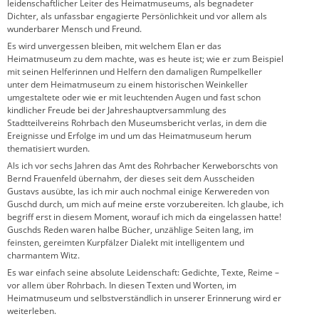
leidenschaftlicher Leiter des Heimatmuseums, als begnadeter
Dichter, als unfassbar engagierte Persönlichkeit und vor allem als
wunderbarer Mensch und Freund.
Es wird unvergessen bleiben, mit welchem Elan er das
Heimatmuseum zu dem machte, was es heute ist; wie er zum Beispiel
mit seinen Helferinnen und Helfern den damaligen Rumpelkeller
unter dem Heimatmuseum zu einem historischen Weinkeller
umgestaltete oder wie er mit leuchtenden Augen und fast schon
kindlicher Freude bei der Jahreshauptversammlung des
Stadtteilvereins Rohrbach den Museumsbericht verlas, in dem die
Ereignisse und Erfolge im und um das Heimatmuseum herum
thematisiert wurden.
Als ich vor sechs Jahren das Amt des Rohrbacher Kerweborschts von
Bernd Frauenfeld übernahm, der dieses seit dem Ausscheiden
Gustavs ausübte, las ich mir auch nochmal einige Kerwereden von
Guschd durch, um mich auf meine erste vorzubereiten. Ich glaube, ich
begriff erst in diesem Moment, worauf ich mich da eingelassen hatte!
Guschds Reden waren halbe Bücher, unzählige Seiten lang, im
feinsten, gereimten Kurpfälzer Dialekt mit intelligentem und
charmantem Witz.
Es war einfach seine absolute Leidenschaft: Gedichte, Texte, Reime –
vor allem über Rohrbach. In diesen Texten und Worten, im
Heimatmuseum und selbstverständlich in unserer Erinnerung wird er
weiterleben.