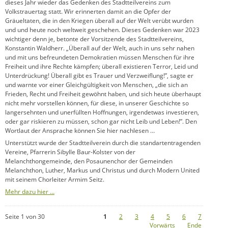
dieses Jahr wieder das Gedenken des Stadtteilvereins zum
Volkstrauertag statt. Wir erinnerten damit an die Opfer der
Gräueltaten, die in den Kriegen überall auf der Welt verübt wurden
und und heute noch weltweit geschehen. Dieses Gedenken war 2023
wichtiger denn je, betonte der Vorsitzende des Stadtteilvereins,
Konstantin Waldherr. „Überall auf der Welt, auch in uns sehr nahen
und mit uns befreundeten Demokratien müssen Menschen für ihre
Freiheit und ihre Rechte kämpfen; überall existieren Terror, Leid und
Unterdrückung! Überall gibt es Trauer und Verzweiflung!”, sagte er
und warnte vor einer Gleichgültigkeit von Menschen, „die sich an
Frieden, Recht und Freiheit gewöhnt haben, und sich heute überhaupt
nicht mehr vorstellen können, für diese, in unserer Geschichte so
langersehnten und unerfüllten Hoffnungen, irgendetwas investieren,
oder gar riskieren zu müssen, schon gar nicht Leib und Leben!”. Den
Wortlaut der Ansprache können Sie hier nachlesen …
Unterstützt wurde der Stadtteilverein durch die standartentragenden
Vereine, Pfarrerin Sibylle Baur-Kolster von der
Melanchthongemeinde, den Posaunenchor der Gemeinden
Melanchthon, Luther, Markus und Christus und durch Modern United
mit seinem Chorleiter Armim Seitz.
Mehr dazu hier …
Seite 1 von 30
1
2
3
4
5
6
7
Vorwärts
Ende