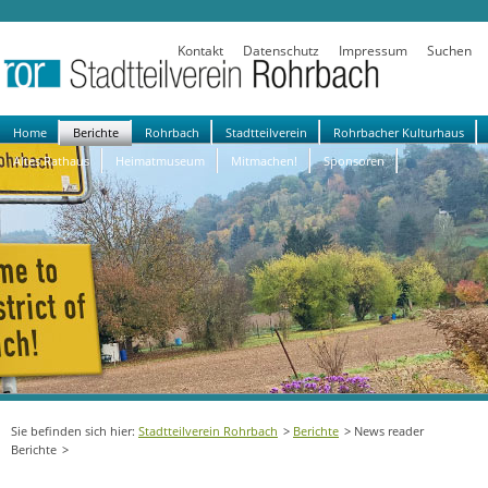
Kontakt
Datenschutz
Impressum
Suchen
Navigation
Home
Berichte
Rohrbach
Stadtteilverein
Rohrbacher Kulturhaus
überspringen
Altes Rathaus
Heimatmuseum
Mitmachen!
Sponsoren
Stadtteilverein Rohrbach
Berichte
News reader
Berichte