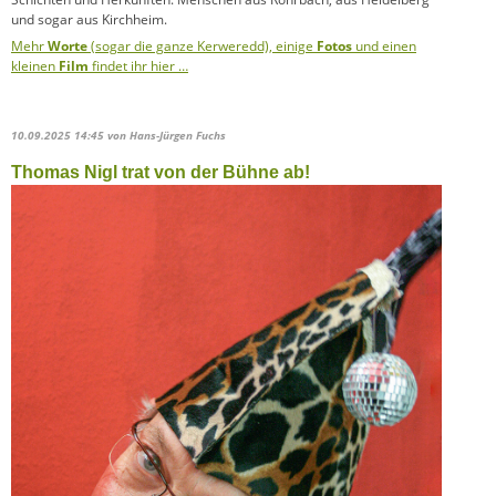
und sogar aus Kirchheim.
Mehr
Worte
(sogar die ganze Kerweredd), einige
Fotos
und einen
kleinen
Film
findet ihr hier …
10.09.2025 14:45
von Hans-Jürgen Fuchs
Thomas Nigl trat von der Bühne ab!