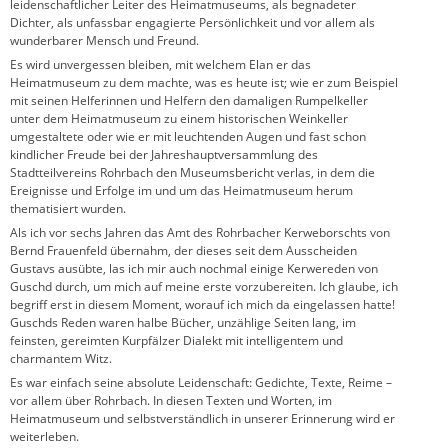
leidenschaftlicher Leiter des Heimatmuseums, als begnadeter
Dichter, als unfassbar engagierte Persönlichkeit und vor allem als
wunderbarer Mensch und Freund.
Es wird unvergessen bleiben, mit welchem Elan er das
Heimatmuseum zu dem machte, was es heute ist; wie er zum Beispiel
mit seinen Helferinnen und Helfern den damaligen Rumpelkeller
unter dem Heimatmuseum zu einem historischen Weinkeller
umgestaltete oder wie er mit leuchtenden Augen und fast schon
kindlicher Freude bei der Jahreshauptversammlung des
Stadtteilvereins Rohrbach den Museumsbericht verlas, in dem die
Ereignisse und Erfolge im und um das Heimatmuseum herum
thematisiert wurden.
Als ich vor sechs Jahren das Amt des Rohrbacher Kerweborschts von
Bernd Frauenfeld übernahm, der dieses seit dem Ausscheiden
Gustavs ausübte, las ich mir auch nochmal einige Kerwereden von
Guschd durch, um mich auf meine erste vorzubereiten. Ich glaube, ich
begriff erst in diesem Moment, worauf ich mich da eingelassen hatte!
Guschds Reden waren halbe Bücher, unzählige Seiten lang, im
feinsten, gereimten Kurpfälzer Dialekt mit intelligentem und
charmantem Witz.
Es war einfach seine absolute Leidenschaft: Gedichte, Texte, Reime –
vor allem über Rohrbach. In diesen Texten und Worten, im
Heimatmuseum und selbstverständlich in unserer Erinnerung wird er
weiterleben.