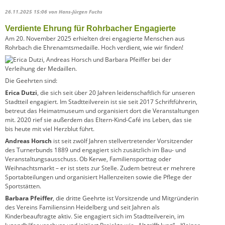
26.11.2025 15:06
von Hans-Jürgen Fuchs
Verdiente Ehrung für Rohrbacher Engagierte
Am 20. November 2025 erhielten drei engagierte Menschen aus
Rohrbach die Ehrenamtsmedaille. Hoch verdient, wie wir finden!
Die Geehrten sind:
Erica Dutzi
, die sich seit über 20 Jahren leidenschaftlich für unseren
Stadtteil engagiert. Im Stadtteilverein ist sie seit 2017 Schriftführerin,
betreut das Heimatmuseum und organisiert dort die Veranstaltungen
mit. 2020 rief sie außerdem das Eltern-Kind-Café ins Leben, das sie
bis heute mit viel Herzblut führt.
Andreas Horsch
ist seit zwölf Jahren stellvertretender Vorsitzender
des Turnerbunds 1889 und engagiert sich zusätzlich im Bau- und
Veranstaltungsausschuss. Ob Kerwe, Familiensporttag oder
Weihnachtsmarkt – er ist stets zur Stelle. Zudem betreut er mehrere
Sportabteilungen und organisiert Hallenzeiten sowie die Pflege der
Sportstätten.
Barbara Pfeiffer
, die dritte Geehrte ist Vorsitzende und Mitgründerin
des Vereins Familiensinn Heidelberg und seit Jahren als
Kinderbeauftragte aktiv. Sie engagiert sich im Stadtteilverein, im