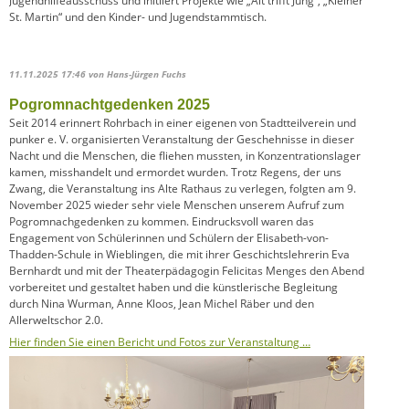
Jugendhilfeausschuss und initiiert Projekte wie „Alt trifft Jung“, „Kleiner
St. Martin“ und den Kinder- und Jugendstammtisch.
11.11.2025 17:46
von Hans-Jürgen Fuchs
Pogromnachtgedenken 2025
Seit 2014 erinnert Rohrbach in einer eigenen von Stadtteilverein und
punker e. V. organisierten Veranstaltung der Geschehnisse in dieser
Nacht und die Menschen, die fliehen mussten, in Konzentrationslager
kamen, misshandelt und ermordet wurden. Trotz Regens, der uns
Zwang, die Veranstaltung ins Alte Rathaus zu verlegen, folgten am 9.
November 2025 wieder sehr viele Menschen unserem Aufruf zum
Pogromnachgedenken zu kommen. Eindrucksvoll waren das
Engagement von Schülerinnen und Schülern der Elisabeth-von-
Thadden-Schule in Wieblingen, die mit ihrer Geschichtslehrerin Eva
Bernhardt und mit der Theaterpädagogin Felicitas Menges den Abend
vorbereitet und gestaltet haben und die künstlerische Begleitung
durch Nina Wurman, Anne Kloos, Jean Michel Räber und den
Allerweltschor 2.0.
Hier finden Sie einen Bericht und Fotos zur Veranstaltung …