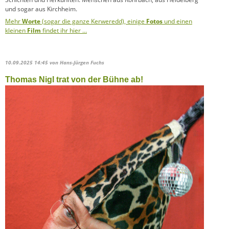
und sogar aus Kirchheim.
Mehr
Worte
(sogar die ganze Kerweredd), einige
Fotos
und einen
kleinen
Film
findet ihr hier …
10.09.2025 14:45
von Hans-Jürgen Fuchs
Thomas Nigl trat von der Bühne ab!