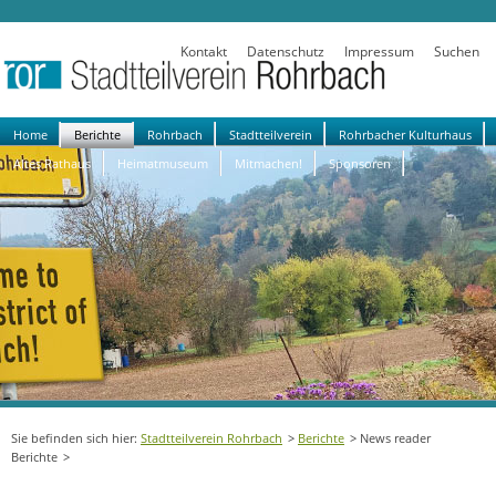
Kontakt
Datenschutz
Impressum
Suchen
Navigation
Home
Berichte
Rohrbach
Stadtteilverein
Rohrbacher Kulturhaus
überspringen
Altes Rathaus
Heimatmuseum
Mitmachen!
Sponsoren
Stadtteilverein Rohrbach
Berichte
News reader
Berichte