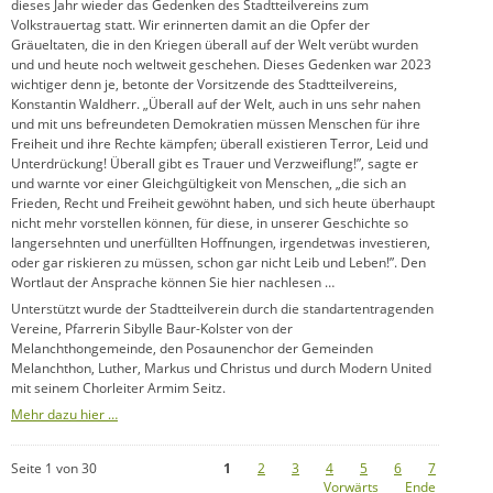
dieses Jahr wieder das Gedenken des Stadtteilvereins zum
Volkstrauertag statt. Wir erinnerten damit an die Opfer der
Gräueltaten, die in den Kriegen überall auf der Welt verübt wurden
und und heute noch weltweit geschehen. Dieses Gedenken war 2023
wichtiger denn je, betonte der Vorsitzende des Stadtteilvereins,
Konstantin Waldherr. „Überall auf der Welt, auch in uns sehr nahen
und mit uns befreundeten Demokratien müssen Menschen für ihre
Freiheit und ihre Rechte kämpfen; überall existieren Terror, Leid und
Unterdrückung! Überall gibt es Trauer und Verzweiflung!”, sagte er
und warnte vor einer Gleichgültigkeit von Menschen, „die sich an
Frieden, Recht und Freiheit gewöhnt haben, und sich heute überhaupt
nicht mehr vorstellen können, für diese, in unserer Geschichte so
langersehnten und unerfüllten Hoffnungen, irgendetwas investieren,
oder gar riskieren zu müssen, schon gar nicht Leib und Leben!”. Den
Wortlaut der Ansprache können Sie hier nachlesen …
Unterstützt wurde der Stadtteilverein durch die standartentragenden
Vereine, Pfarrerin Sibylle Baur-Kolster von der
Melanchthongemeinde, den Posaunenchor der Gemeinden
Melanchthon, Luther, Markus und Christus und durch Modern United
mit seinem Chorleiter Armim Seitz.
Mehr dazu hier …
Seite 1 von 30
1
2
3
4
5
6
7
Vorwärts
Ende