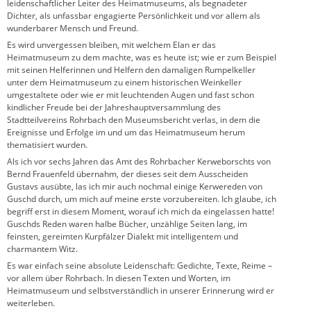
leidenschaftlicher Leiter des Heimatmuseums, als begnadeter
Dichter, als unfassbar engagierte Persönlichkeit und vor allem als
wunderbarer Mensch und Freund.
Es wird unvergessen bleiben, mit welchem Elan er das
Heimatmuseum zu dem machte, was es heute ist; wie er zum Beispiel
mit seinen Helferinnen und Helfern den damaligen Rumpelkeller
unter dem Heimatmuseum zu einem historischen Weinkeller
umgestaltete oder wie er mit leuchtenden Augen und fast schon
kindlicher Freude bei der Jahreshauptversammlung des
Stadtteilvereins Rohrbach den Museumsbericht verlas, in dem die
Ereignisse und Erfolge im und um das Heimatmuseum herum
thematisiert wurden.
Als ich vor sechs Jahren das Amt des Rohrbacher Kerweborschts von
Bernd Frauenfeld übernahm, der dieses seit dem Ausscheiden
Gustavs ausübte, las ich mir auch nochmal einige Kerwereden von
Guschd durch, um mich auf meine erste vorzubereiten. Ich glaube, ich
begriff erst in diesem Moment, worauf ich mich da eingelassen hatte!
Guschds Reden waren halbe Bücher, unzählige Seiten lang, im
feinsten, gereimten Kurpfälzer Dialekt mit intelligentem und
charmantem Witz.
Es war einfach seine absolute Leidenschaft: Gedichte, Texte, Reime –
vor allem über Rohrbach. In diesen Texten und Worten, im
Heimatmuseum und selbstverständlich in unserer Erinnerung wird er
weiterleben.