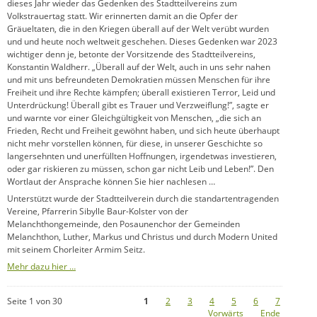
dieses Jahr wieder das Gedenken des Stadtteilvereins zum
Volkstrauertag statt. Wir erinnerten damit an die Opfer der
Gräueltaten, die in den Kriegen überall auf der Welt verübt wurden
und und heute noch weltweit geschehen. Dieses Gedenken war 2023
wichtiger denn je, betonte der Vorsitzende des Stadtteilvereins,
Konstantin Waldherr. „Überall auf der Welt, auch in uns sehr nahen
und mit uns befreundeten Demokratien müssen Menschen für ihre
Freiheit und ihre Rechte kämpfen; überall existieren Terror, Leid und
Unterdrückung! Überall gibt es Trauer und Verzweiflung!”, sagte er
und warnte vor einer Gleichgültigkeit von Menschen, „die sich an
Frieden, Recht und Freiheit gewöhnt haben, und sich heute überhaupt
nicht mehr vorstellen können, für diese, in unserer Geschichte so
langersehnten und unerfüllten Hoffnungen, irgendetwas investieren,
oder gar riskieren zu müssen, schon gar nicht Leib und Leben!”. Den
Wortlaut der Ansprache können Sie hier nachlesen …
Unterstützt wurde der Stadtteilverein durch die standartentragenden
Vereine, Pfarrerin Sibylle Baur-Kolster von der
Melanchthongemeinde, den Posaunenchor der Gemeinden
Melanchthon, Luther, Markus und Christus und durch Modern United
mit seinem Chorleiter Armim Seitz.
Mehr dazu hier …
Seite 1 von 30
1
2
3
4
5
6
7
Vorwärts
Ende