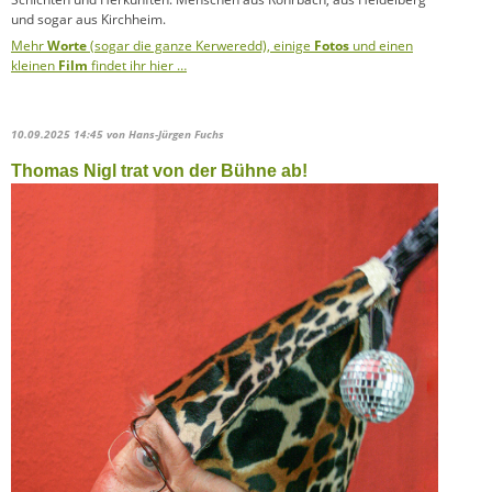
und sogar aus Kirchheim.
Mehr
Worte
(sogar die ganze Kerweredd), einige
Fotos
und einen
kleinen
Film
findet ihr hier …
10.09.2025 14:45
von Hans-Jürgen Fuchs
Thomas Nigl trat von der Bühne ab!