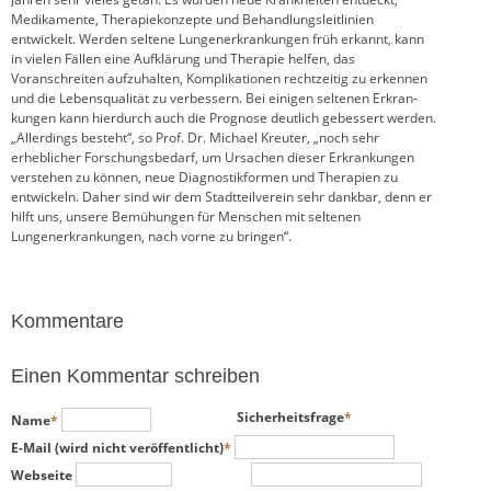
Medikamente, Therapiekonzepte und Behandlungs­leit­linien
entwickelt. Werden seltene Lungenerkrankungen früh erkannt, kann
in vielen Fällen eine Aufklärung und Therapie helfen, das
Voranschreiten aufzuhalten, Komplikationen rechtzeitig zu erkennen
und die Lebensqualität zu verbessern. Bei einigen seltenen Erkran­
kungen kann hierdurch auch die Prognose deutlich gebessert werden.
„Allerdings besteht“, so Prof. Dr. Michael Kreuter, „noch sehr
erheblicher Forschungsbedarf, um Ursachen dieser Erkrankungen
verstehen zu können, neue Diagnostikformen und Therapien zu
entwickeln. Daher sind wir dem Stadtteilverein sehr dankbar, denn er
hilft uns, unsere Bemühungen für Menschen mit seltenen
Lungenerkrankungen, nach vorne zu bringen“.
Kommentare
Einen Kommentar schreiben
Pflichtfeld
Pflichtfeld
Sicherheitsfrage
*
Name
*
Pflichtfeld
E-Mail (wird nicht veröffentlicht)
*
Webseite