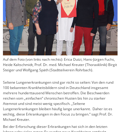
Auf dem Foto (von links nach rechts): Erica Dutzi, Hans-Jürgen Fuchs,
Heide Kaltschmidt, Prof. Dr. med. Michael Kreuter (Thoraxklinik) Birgit
Steiger und Wolfgang Späth (Stadtteilverein Rohrbach).
Seltene Lungenerkrankungen sind gar nicht so selten: Von den rund
100 bekannten Krankheitsbildern sind in Deutschland insgesamt
mehrere hunderttausend Menschen betroffen. Die Beschwerden
reichen vom „einfachen“ chronischen Husten bis hin zu starker
Atemnot und sind meist wenig spezifisch. „Seltene
Lungenerkrankungen bleiben häufig lange unerkannt. Daher ist es
wichtig, diese Erkrankungen in den Focus zu bringen.“ sagt Prof. Dr.
Michael Kreuter.
Bei der Erforschung dieser Erkrankungen hat sich in den letzten
Jahren sehr vieles getan: Es wurden neue Krankheiten entdeckt,