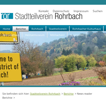
Kontakt
Datenschutz
Impressum
Suchen
Navigation
Home
Berichte
Rohrbach
Stadtteilverein
Rohrbacher Kulturhaus
überspringen
Altes Rathaus
Heimatmuseum
Mitmachen!
Sponsoren
Stadtteilverein Rohrbach
Berichte
News reader
Berichte