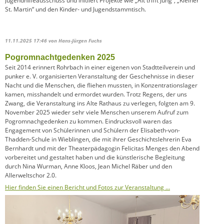
Jugendhilfeausschuss und initiiert Projekte wie „Alt trifft Jung“, „Kleiner
St. Martin“ und den Kinder- und Jugendstammtisch.
11.11.2025 17:46
von Hans-Jürgen Fuchs
Pogromnachtgedenken 2025
Seit 2014 erinnert Rohrbach in einer eigenen von Stadtteilverein und
punker e. V. organisierten Veranstaltung der Geschehnisse in dieser
Nacht und die Menschen, die fliehen mussten, in Konzentrationslager
kamen, misshandelt und ermordet wurden. Trotz Regens, der uns
Zwang, die Veranstaltung ins Alte Rathaus zu verlegen, folgten am 9.
November 2025 wieder sehr viele Menschen unserem Aufruf zum
Pogromnachgedenken zu kommen. Eindrucksvoll waren das
Engagement von Schülerinnen und Schülern der Elisabeth-von-
Thadden-Schule in Wieblingen, die mit ihrer Geschichtslehrerin Eva
Bernhardt und mit der Theaterpädagogin Felicitas Menges den Abend
vorbereitet und gestaltet haben und die künstlerische Begleitung
durch Nina Wurman, Anne Kloos, Jean Michel Räber und den
Allerweltschor 2.0.
Hier finden Sie einen Bericht und Fotos zur Veranstaltung …