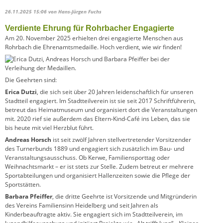
26.11.2025 15:06
von Hans-Jürgen Fuchs
Verdiente Ehrung für Rohrbacher Engagierte
Am 20. November 2025 erhielten drei engagierte Menschen aus
Rohrbach die Ehrenamtsmedaille. Hoch verdient, wie wir finden!
Die Geehrten sind:
Erica Dutzi
, die sich seit über 20 Jahren leidenschaftlich für unseren
Stadtteil engagiert. Im Stadtteilverein ist sie seit 2017 Schriftführerin,
betreut das Heimatmuseum und organisiert dort die Veranstaltungen
mit. 2020 rief sie außerdem das Eltern-Kind-Café ins Leben, das sie
bis heute mit viel Herzblut führt.
Andreas Horsch
ist seit zwölf Jahren stellvertretender Vorsitzender
des Turnerbunds 1889 und engagiert sich zusätzlich im Bau- und
Veranstaltungsausschuss. Ob Kerwe, Familiensporttag oder
Weihnachtsmarkt – er ist stets zur Stelle. Zudem betreut er mehrere
Sportabteilungen und organisiert Hallenzeiten sowie die Pflege der
Sportstätten.
Barbara Pfeiffer
, die dritte Geehrte ist Vorsitzende und Mitgründerin
des Vereins Familiensinn Heidelberg und seit Jahren als
Kinderbeauftragte aktiv. Sie engagiert sich im Stadtteilverein, im