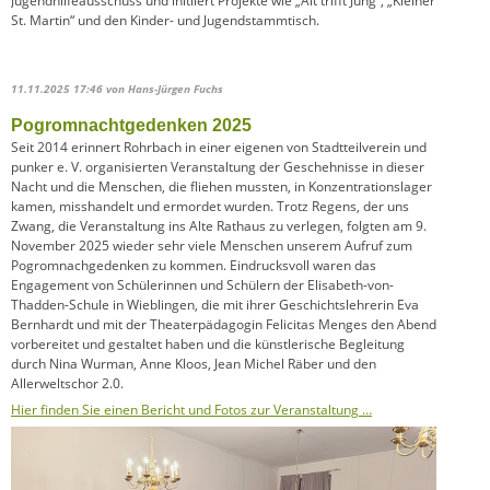
Jugendhilfeausschuss und initiiert Projekte wie „Alt trifft Jung“, „Kleiner
St. Martin“ und den Kinder- und Jugendstammtisch.
11.11.2025 17:46
von Hans-Jürgen Fuchs
Pogromnachtgedenken 2025
Seit 2014 erinnert Rohrbach in einer eigenen von Stadtteilverein und
punker e. V. organisierten Veranstaltung der Geschehnisse in dieser
Nacht und die Menschen, die fliehen mussten, in Konzentrationslager
kamen, misshandelt und ermordet wurden. Trotz Regens, der uns
Zwang, die Veranstaltung ins Alte Rathaus zu verlegen, folgten am 9.
November 2025 wieder sehr viele Menschen unserem Aufruf zum
Pogromnachgedenken zu kommen. Eindrucksvoll waren das
Engagement von Schülerinnen und Schülern der Elisabeth-von-
Thadden-Schule in Wieblingen, die mit ihrer Geschichtslehrerin Eva
Bernhardt und mit der Theaterpädagogin Felicitas Menges den Abend
vorbereitet und gestaltet haben und die künstlerische Begleitung
durch Nina Wurman, Anne Kloos, Jean Michel Räber und den
Allerweltschor 2.0.
Hier finden Sie einen Bericht und Fotos zur Veranstaltung …