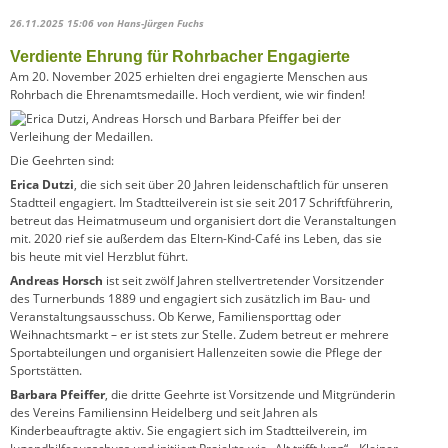
26.11.2025 15:06
von Hans-Jürgen Fuchs
Verdiente Ehrung für Rohrbacher Engagierte
Am 20. November 2025 erhielten drei engagierte Menschen aus
Rohrbach die Ehrenamtsmedaille. Hoch verdient, wie wir finden!
Die Geehrten sind:
Erica Dutzi
, die sich seit über 20 Jahren leidenschaftlich für unseren
Stadtteil engagiert. Im Stadtteilverein ist sie seit 2017 Schriftführerin,
betreut das Heimatmuseum und organisiert dort die Veranstaltungen
mit. 2020 rief sie außerdem das Eltern-Kind-Café ins Leben, das sie
bis heute mit viel Herzblut führt.
Andreas Horsch
ist seit zwölf Jahren stellvertretender Vorsitzender
des Turnerbunds 1889 und engagiert sich zusätzlich im Bau- und
Veranstaltungsausschuss. Ob Kerwe, Familiensporttag oder
Weihnachtsmarkt – er ist stets zur Stelle. Zudem betreut er mehrere
Sportabteilungen und organisiert Hallenzeiten sowie die Pflege der
Sportstätten.
Barbara Pfeiffer
, die dritte Geehrte ist Vorsitzende und Mitgründerin
des Vereins Familiensinn Heidelberg und seit Jahren als
Kinderbeauftragte aktiv. Sie engagiert sich im Stadtteilverein, im