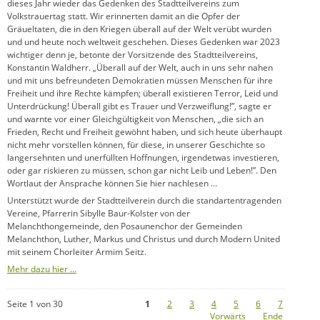
dieses Jahr wieder das Gedenken des Stadtteilvereins zum
Volkstrauertag statt. Wir erinnerten damit an die Opfer der
Gräueltaten, die in den Kriegen überall auf der Welt verübt wurden
und und heute noch weltweit geschehen. Dieses Gedenken war 2023
wichtiger denn je, betonte der Vorsitzende des Stadtteilvereins,
Konstantin Waldherr. „Überall auf der Welt, auch in uns sehr nahen
und mit uns befreundeten Demokratien müssen Menschen für ihre
Freiheit und ihre Rechte kämpfen; überall existieren Terror, Leid und
Unterdrückung! Überall gibt es Trauer und Verzweiflung!”, sagte er
und warnte vor einer Gleichgültigkeit von Menschen, „die sich an
Frieden, Recht und Freiheit gewöhnt haben, und sich heute überhaupt
nicht mehr vorstellen können, für diese, in unserer Geschichte so
langersehnten und unerfüllten Hoffnungen, irgendetwas investieren,
oder gar riskieren zu müssen, schon gar nicht Leib und Leben!”. Den
Wortlaut der Ansprache können Sie hier nachlesen …
Unterstützt wurde der Stadtteilverein durch die standartentragenden
Vereine, Pfarrerin Sibylle Baur-Kolster von der
Melanchthongemeinde, den Posaunenchor der Gemeinden
Melanchthon, Luther, Markus und Christus und durch Modern United
mit seinem Chorleiter Armim Seitz.
Mehr dazu hier …
Seite 1 von 30
1
2
3
4
5
6
7
Vorwärts
Ende