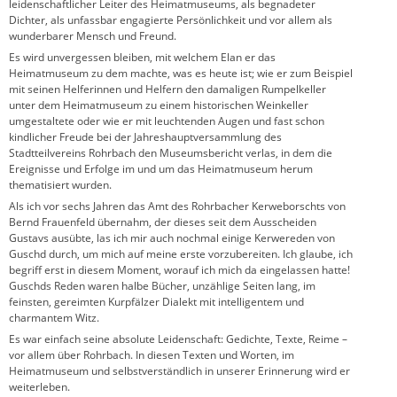
leidenschaftlicher Leiter des Heimatmuseums, als begnadeter
Dichter, als unfassbar engagierte Persönlichkeit und vor allem als
wunderbarer Mensch und Freund.
Es wird unvergessen bleiben, mit welchem Elan er das
Heimatmuseum zu dem machte, was es heute ist; wie er zum Beispiel
mit seinen Helferinnen und Helfern den damaligen Rumpelkeller
unter dem Heimatmuseum zu einem historischen Weinkeller
umgestaltete oder wie er mit leuchtenden Augen und fast schon
kindlicher Freude bei der Jahreshauptversammlung des
Stadtteilvereins Rohrbach den Museumsbericht verlas, in dem die
Ereignisse und Erfolge im und um das Heimatmuseum herum
thematisiert wurden.
Als ich vor sechs Jahren das Amt des Rohrbacher Kerweborschts von
Bernd Frauenfeld übernahm, der dieses seit dem Ausscheiden
Gustavs ausübte, las ich mir auch nochmal einige Kerwereden von
Guschd durch, um mich auf meine erste vorzubereiten. Ich glaube, ich
begriff erst in diesem Moment, worauf ich mich da eingelassen hatte!
Guschds Reden waren halbe Bücher, unzählige Seiten lang, im
feinsten, gereimten Kurpfälzer Dialekt mit intelligentem und
charmantem Witz.
Es war einfach seine absolute Leidenschaft: Gedichte, Texte, Reime –
vor allem über Rohrbach. In diesen Texten und Worten, im
Heimatmuseum und selbstverständlich in unserer Erinnerung wird er
weiterleben.