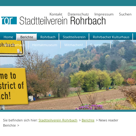
Kontakt
Datenschutz
Impressum
Suchen
Navigation
Home
Berichte
Rohrbach
Stadtteilverein
Rohrbacher Kulturhaus
überspringen
Altes Rathaus
Heimatmuseum
Mitmachen!
Sponsoren
Stadtteilverein Rohrbach
Berichte
News reader
Berichte