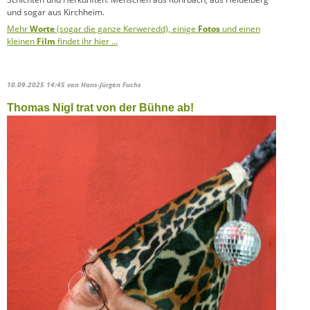
und sogar aus Kirchheim.
Mehr
Worte
(sogar die ganze Kerweredd), einige
Fotos
und einen
kleinen
Film
findet ihr hier …
10.09.2025 14:45
von Hans-Jürgen Fuchs
Thomas Nigl trat von der Bühne ab!