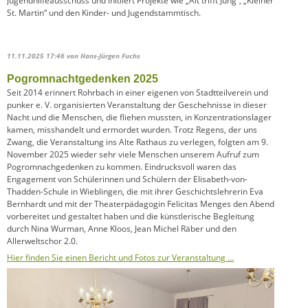
Jugendhilfeausschuss und initiiert Projekte wie „Alt trifft Jung“, „Kleiner
St. Martin“ und den Kinder- und Jugendstammtisch.
11.11.2025 17:46
von Hans-Jürgen Fuchs
Pogromnachtgedenken 2025
Seit 2014 erinnert Rohrbach in einer eigenen von Stadtteilverein und
punker e. V. organisierten Veranstaltung der Geschehnisse in dieser
Nacht und die Menschen, die fliehen mussten, in Konzentrationslager
kamen, misshandelt und ermordet wurden. Trotz Regens, der uns
Zwang, die Veranstaltung ins Alte Rathaus zu verlegen, folgten am 9.
November 2025 wieder sehr viele Menschen unserem Aufruf zum
Pogromnachgedenken zu kommen. Eindrucksvoll waren das
Engagement von Schülerinnen und Schülern der Elisabeth-von-
Thadden-Schule in Wieblingen, die mit ihrer Geschichtslehrerin Eva
Bernhardt und mit der Theaterpädagogin Felicitas Menges den Abend
vorbereitet und gestaltet haben und die künstlerische Begleitung
durch Nina Wurman, Anne Kloos, Jean Michel Räber und den
Allerweltschor 2.0.
Hier finden Sie einen Bericht und Fotos zur Veranstaltung …