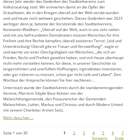
dieses Jahr wieder das Gedenken des Stadtteilvereins zum
Volkstrauertag statt. Wir erinnerten damit an die Opfer der
Gräueltaten, die in den Kriegen überall auf der Welt verübt wurden
und und heute noch weltweit geschehen. Dieses Gedenken war 2023
wichtiger denn je, betonte der Vorsitzende des Stadtteilvereins,
Konstantin Waldherr. „Überall auf der Welt, auch in uns sehr nahen
und mit uns befreundeten Demokratien müssen Menschen für ihre
Freiheit und ihre Rechte kämpfen; überall existieren Terror, Leid und
Unterdrückung! Überall gibt es Trauer und Verzweiflung!”, sagte er
und warnte vor einer Gleichgültigkeit von Menschen, „die sich an
Frieden, Recht und Freiheit gewöhnt haben, und sich heute überhaupt
nicht mehr vorstellen können, für diese, in unserer Geschichte so
langersehnten und unerfüllten Hoffnungen, irgendetwas investieren,
oder gar riskieren zu müssen, schon gar nicht Leib und Leben!”. Den
Wortlaut der Ansprache können Sie hier nachlesen …
Unterstützt wurde der Stadtteilverein durch die standartentragenden
Vereine, Pfarrerin Sibylle Baur-Kolster von der
Melanchthongemeinde, den Posaunenchor der Gemeinden
Melanchthon, Luther, Markus und Christus und durch Modern United
mit seinem Chorleiter Armim Seitz.
Mehr dazu hier …
Seite 1 von 30
1
2
3
4
5
6
7
Vorwärts
Ende