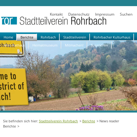
Kontakt
Datenschutz
Impressum
Suchen
Navigation
Home
Berichte
Rohrbach
Stadtteilverein
Rohrbacher Kulturhaus
überspringen
Altes Rathaus
Heimatmuseum
Mitmachen!
Sponsoren
Stadtteilverein Rohrbach
Berichte
News reader
Berichte