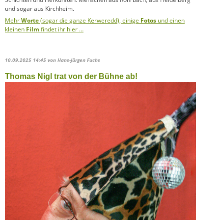
und sogar aus Kirchheim.
Mehr
Worte
(sogar die ganze Kerweredd), einige
Fotos
und einen
kleinen
Film
findet ihr hier …
10.09.2025 14:45
von Hans-Jürgen Fuchs
Thomas Nigl trat von der Bühne ab!