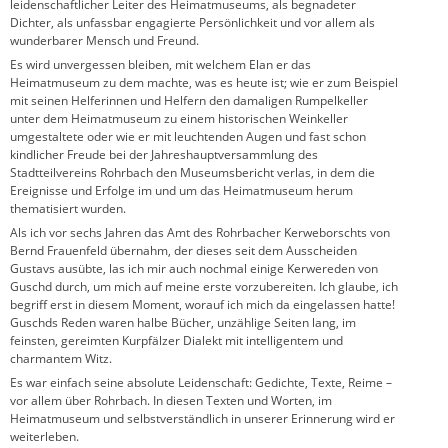
leidenschaftlicher Leiter des Heimatmuseums, als begnadeter
Dichter, als unfassbar engagierte Persönlichkeit und vor allem als
wunderbarer Mensch und Freund.
Es wird unvergessen bleiben, mit welchem Elan er das
Heimatmuseum zu dem machte, was es heute ist; wie er zum Beispiel
mit seinen Helferinnen und Helfern den damaligen Rumpelkeller
unter dem Heimatmuseum zu einem historischen Weinkeller
umgestaltete oder wie er mit leuchtenden Augen und fast schon
kindlicher Freude bei der Jahreshauptversammlung des
Stadtteilvereins Rohrbach den Museumsbericht verlas, in dem die
Ereignisse und Erfolge im und um das Heimatmuseum herum
thematisiert wurden.
Als ich vor sechs Jahren das Amt des Rohrbacher Kerweborschts von
Bernd Frauenfeld übernahm, der dieses seit dem Ausscheiden
Gustavs ausübte, las ich mir auch nochmal einige Kerwereden von
Guschd durch, um mich auf meine erste vorzubereiten. Ich glaube, ich
begriff erst in diesem Moment, worauf ich mich da eingelassen hatte!
Guschds Reden waren halbe Bücher, unzählige Seiten lang, im
feinsten, gereimten Kurpfälzer Dialekt mit intelligentem und
charmantem Witz.
Es war einfach seine absolute Leidenschaft: Gedichte, Texte, Reime –
vor allem über Rohrbach. In diesen Texten und Worten, im
Heimatmuseum und selbstverständlich in unserer Erinnerung wird er
weiterleben.