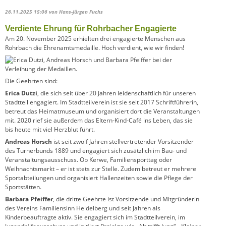
26.11.2025 15:06
von Hans-Jürgen Fuchs
Verdiente Ehrung für Rohrbacher Engagierte
Am 20. November 2025 erhielten drei engagierte Menschen aus
Rohrbach die Ehrenamtsmedaille. Hoch verdient, wie wir finden!
Die Geehrten sind:
Erica Dutzi
, die sich seit über 20 Jahren leidenschaftlich für unseren
Stadtteil engagiert. Im Stadtteilverein ist sie seit 2017 Schriftführerin,
betreut das Heimatmuseum und organisiert dort die Veranstaltungen
mit. 2020 rief sie außerdem das Eltern-Kind-Café ins Leben, das sie
bis heute mit viel Herzblut führt.
Andreas Horsch
ist seit zwölf Jahren stellvertretender Vorsitzender
des Turnerbunds 1889 und engagiert sich zusätzlich im Bau- und
Veranstaltungsausschuss. Ob Kerwe, Familiensporttag oder
Weihnachtsmarkt – er ist stets zur Stelle. Zudem betreut er mehrere
Sportabteilungen und organisiert Hallenzeiten sowie die Pflege der
Sportstätten.
Barbara Pfeiffer
, die dritte Geehrte ist Vorsitzende und Mitgründerin
des Vereins Familiensinn Heidelberg und seit Jahren als
Kinderbeauftragte aktiv. Sie engagiert sich im Stadtteilverein, im